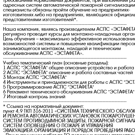
требованиям нормативных документов, при выполнении ра
адресных систем автоматической пожарной сигнализаци
специалисты обязаны пройти обучение на предприятиях-
изготовителях либо на предприятиях, являющихся официа
представителями изготовителей*.
----------------------------------------------------------------------------------
Наша компания, являясь производителем АСПС «ЭСТАФЕТ
регулярно проводит курсы для монтажно-наладочных орга
Цель обучения – максимально эффективное использовани
возможностей системы и повышение квалификации персо
занимающегося монтажом, наладкой и техническим
обслуживанием АСПС «ЭСТАФЕТА».
----------------------------------------------------------------------------------
Учебно тематический план (основные разделы):
1 АСПС "ЭСТАФЕТА" общее описание устройство и работа
2 АСПС "ЭСТАФЕТА" описание и работа составных частей
3 Монтаж АСПС "ЭСТАФЕТА"
4 Инструменты и принадлежности для работы с АСПС "ЭС
5 Программирование АСПС "ЭСТАФЕТА"
6 Регламент технического обслуживания АСПС "ЭСТАФЕТА"
7 Итоговый контроль знаний
----------------------------------------------------------------------------------
* Ссылка на нормативный документ:
пункт 4.9 ТКП 316-2011 «СИСТЕМА ТЕХНИЧЕСКОГО ОБСЛУ
И РЕМОНТА АВТОМАТИЧЕСКИХ УСТАНОВОК ПОЖАРОТУШЕН
СИСТЕМ ПРОТИВОДЫМНОЙ ЗАЩИТЫ, ПОЖАРНОЙ СИГНАЛ
СИСТЕМ ОПОВЕЩЕНИЯ О ПОЖАРЕ И УПРАВЛЕНИЯ
ЭВАКУАЦИЕЙ.ОРГАНИЗАЦИЯ И ПОРЯДОК ПРОВЕДЕНИЯ РАБО