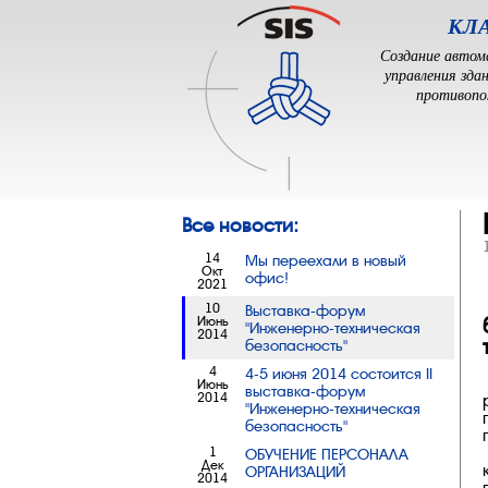
КЛ
Создание автом
управления зда
противоп
Все новости:
14
Мы переехали в новый
Окт
офис!
2021
10
Выставка-форум
Июнь
"Инженерно-техническая
2014
безопасность"
4
4-5 июня 2014 состоится II
Июнь
выставка-форум
2014
"Инженерно-техническая
безопасность"
1
ОБУЧЕНИЕ ПЕРСОНАЛА
Дек
ОРГАНИЗАЦИЙ
2014