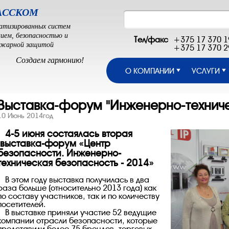
АССКОМ
атизированных систем
нием, безопасностью и
Тел/факс
+375 17 370 1
ожарной защитой
+375 17 370 2
Cоздаем гармонию!
О КОМПАНИИ
УСЛУГИ
Выставка-форум "Инженерно-техниче
10 Июнь 2014год
4-5 июня состаялась вторая
выставка-форум «Центр
безопасности. Инженерно-
техническая безопасность - 2014»
В этом году выставка получилась в два
раза больше (относительно 2013 года) как
по составу участников, так и по количеству
посетителей.
В выставке приняли участие 52 ведущие
компании отрасли безопасности, которые
представили более 75 брендов, торговых