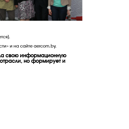
тся).
ти» и на сайте aercom.by.
яла свою информационную
 отрасли, но формирует и