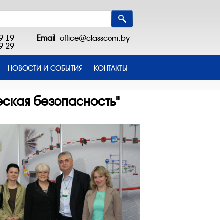
9 19
Email
office@classcom.by
9 29
НОВОСТИ И СОБЫТИЯ
КОНТАКТЫ
ская безопасность"